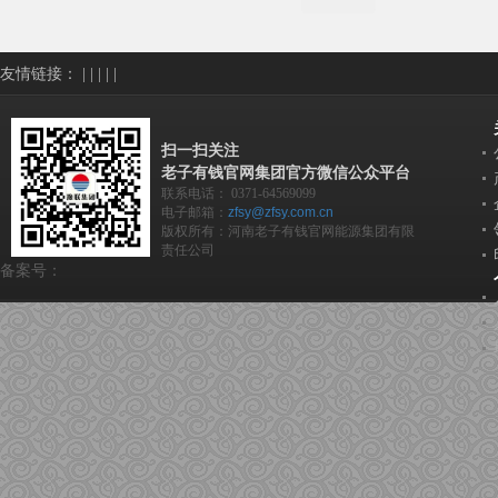
友情链接： | | | | |
扫一扫关注
老子有钱官网集团官方微信公众平台
联系电话：
0371-64569099
电子邮箱：
zfsy@zfsy.com.cn
版权所有：河南老子有钱官网能源集团有限
责任公司
备案号：