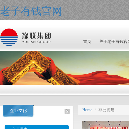
老子有钱官网
首页
关于老子有钱
Home
非公党建