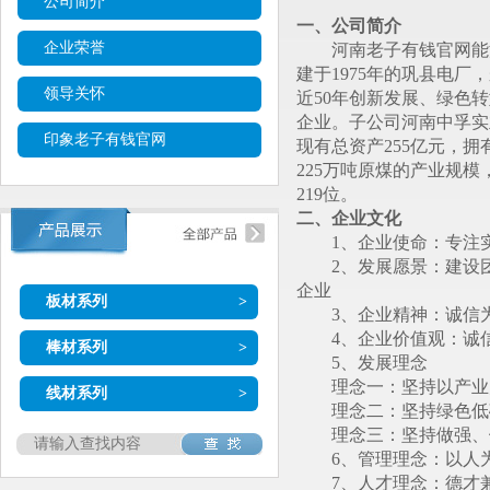
公司简介
一、公司简介
企业荣誉
河南老子有钱官网能源
建于1975年的巩县电厂
领导关怀
近50年创新发展、绿色
企业。子公司河南中孚实
印象老子有钱官网
现有总资产255亿元，拥
225万吨原煤的产业规模
219位。
二、企业文化
1、企业使命：专注实
2、发展愿景：建设团
企业
板材系列
>
3、企业精神：诚信为
4、企业价值观：诚信
棒材系列
>
5、发展理念
理念一：坚持以产业为
线材系列
>
理念二：坚持绿色低碳
理念三：坚持做强、
6、管理理念：以人为
7、人才理念：德才兼